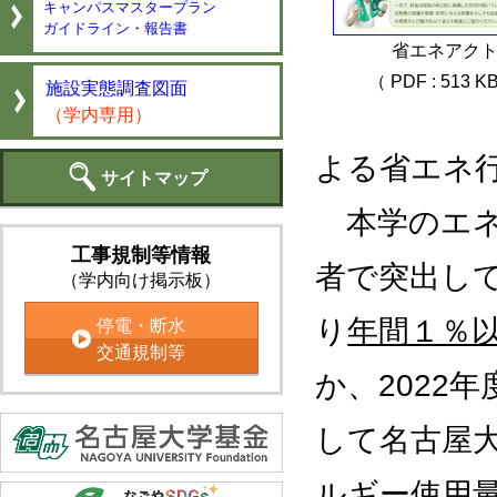
キャンパスマスタープラン
ガイドライン・報告書
省エネアク
（ PDF : 513 K
施設実態調査図面
（学内専用）
よる省エネ
サイトマップ
本学のエネ
工事規制等情報
者で突出し
（学内向け掲示板）
停電・断水
り
年間１％
交通規制等
か、2022
して名古屋
ルギー使用量