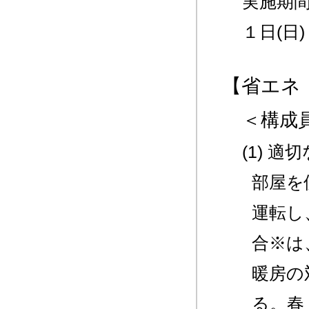
実施期間
１日(日)
【省エネ
＜構成
(1) 
部屋を
運転し
合※は
暖房の
る。春