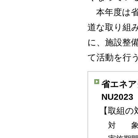
本年度は省
道な取り組
に、施設整
て活動を行
省エネア
NU202
【取組の
対 象