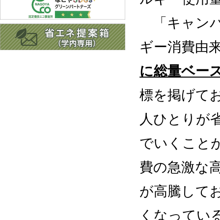
「キャンパ
ギー消費由
に総量ベー
標を掲げて
人ひとりが
でいくこと
費の急激な
が高騰して
くなってい