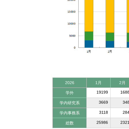
2026
1月
2月
19199
168
学外
3669
34
学内研究系
3118
28
学内事務系
25986
232
総数