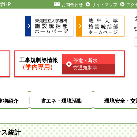
学HP
お問合わせ
サイトマップ
アク
工事規制等情報
停電・断水
（学内専用）
交通規制等
建物紹介
省エネ・環境活動
環境安全・交
セス統計