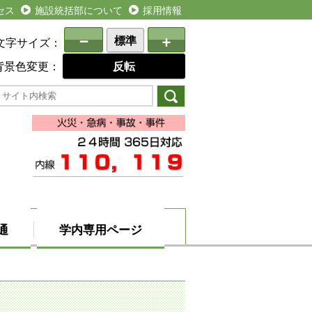
セス
施設統括部について
採用情報
－
+
標準
文字サイズ：
背景色変更：
反転
通
学内専用ページ