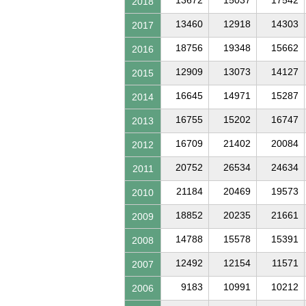
2018
13460
12918
14303
2017
18756
19348
15662
2016
12909
13073
14127
2015
16645
14971
15287
2014
16755
15202
16747
2013
16709
21402
20084
2012
20752
26534
24634
2011
21184
20469
19573
2010
18852
20235
21661
2009
14788
15578
15391
2008
12492
12154
11571
2007
9183
10991
10212
2006