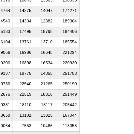
14764
14375
14047
174271
14540
14304
12382
189304
15133
17495
18798
184406
16104
13761
13710
185554
19056
16986
16645
221294
20206
16898
16534
220930
19137
18775
14855
251753
20756
22540
21265
250190
22675
22519
18316
251449
20381
18110
18117
205442
13658
13101
13825
167044
10064
7553
10466
118053