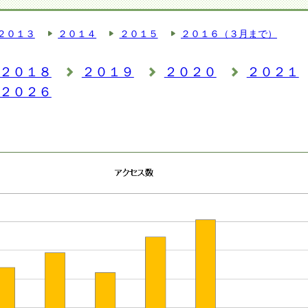
２０１３
２０１４
２０１５
２０１６（３月まで）
２０１８
２０１９
２０２０
２０２１
２０２６