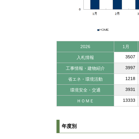
2026
1月
3507
入札情報
3997
工事情報・建物紹介
1218
省エネ・環境活動
3931
環境安全・交通
13333
ＨＯＭＥ
年度別