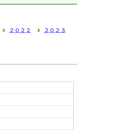
２０２２
２０２３