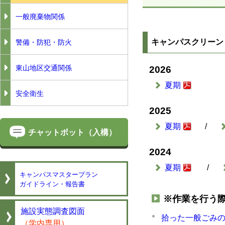
一般廃棄物関係
警備・防犯・防火
キャンパスクリーン
東山地区交通関係
2026
夏期
安全衛生
2025
夏期
/
チャットボット（入構）
2024
夏期
/
キャンパスマスタープラン
ガイドライン・報告書
※作業を行う
施設実態調査図面
拾った一般ごみ
（学内専用）